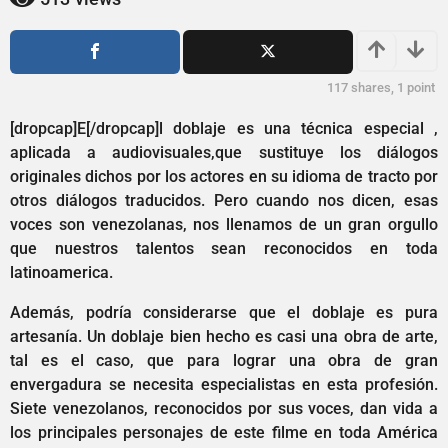
2
ñ
a
o
s
ñ
a
o
117
shares,
1
point
g
s
o
a
[dropcap]E[/dropcap]l doblaje es una técnica especial ,
g
aplicada a audiovisuales,que sustituye los diálogos
o
originales dichos por los actores en su idioma de tracto por
otros diálogos traducidos. Pero cuando nos dicen, esas
voces son venezolanas, nos llenamos de un gran orgullo
que nuestros talentos sean reconocidos en toda
latinoamerica.
Además, podría considerarse que el doblaje es pura
artesanía. Un doblaje bien hecho es casi una obra de arte,
tal es el caso, que para lograr una obra de gran
envergadura se necesita especialistas en esta profesión.
Siete venezolanos, reconocidos por sus voces, dan vida a
los principales personajes de este filme en toda América