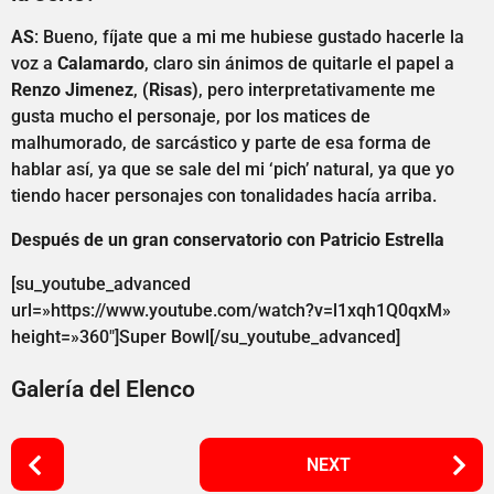
AS
: Bueno, fíjate que a mi me hubiese gustado hacerle la
voz a
Calamardo
, claro sin ánimos de quitarle el papel a
Renzo Jimenez
,
(Risas)
, pero interpretativamente me
gusta mucho el personaje, por los matices de
malhumorado, de sarcástico y parte de esa forma de
hablar así, ya que se sale del mi ‘pich’ natural, ya que yo
tiendo hacer personajes con tonalidades hacía arriba.
Después de un gran conservatorio con Patricio Estrella
[su_youtube_advanced
url=»https://www.youtube.com/watch?v=l1xqh1Q0qxM»
height=»360″]Super Bowl[/su_youtube_advanced]
Galería del Elenco
P
NEXT
o