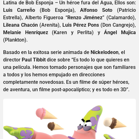
Latina de Bob Esponja – Un héroe fura del Agua, Ellos son:
Luis Carreño
(Bob Esponja),
Alfonso Soto
(Patricio
Estrella), Alberto Figueroa “
Renzo Jiménez
” (Calamardo),
Lileana Chacón
(Arenita),
Luis Pérez Pons
(Don Cangrejo),
Melanie Henríquez
(Karen y Perlita) y
Ángel Mujica
(Plankton).
Basado en la exitosa serie animada de
Nickelodeon
, el
director
Paul Tibbit
dice sobre “Es todo lo que quieres en
una película. Hemos tomado personajes que son familiares
a todos y los hemos empujado en direcciones
completamente novedosas. Es un filme de súper héroes,
de aventura, un filme post-apocalíptico; y es todo en 3D”.