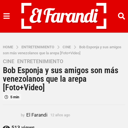
HOME
ENTRETENIMIENTO
CINE
Bob Esponja y sus amigos
son más venezolanos que la arepa [Foto+Video]
CINE
,
ENTRETENIMIENTO
1
Bob Esponja y sus amigos son más
2
a
venezolanos que la arepa
ñ
[Foto+Video]
o
s
5 min
a
g
El Farandi
by
12 años ago
1
o
2
1
a
513
views