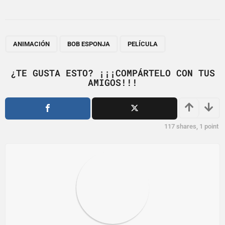
s
t
P
,
,
a
ANIMACIÓN
BOB ESPONJA
PELÍCULA
g
i
¿TE GUSTA ESTO? ¡¡¡COMPÁRTELO CON TUS
AMIGOS!!!
n
a
t
i
117
shares,
1
point
o
n