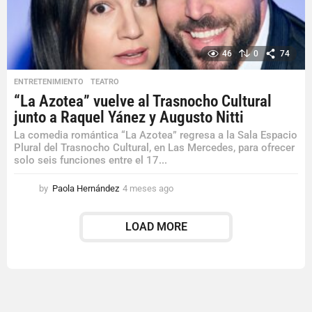
46
0
74
ENTRETENIMIENTO
,
TEATRO
“La Azotea” vuelve al Trasnocho Cultural
junto a Raquel Yánez y Augusto Nitti
La comedia romántica “La Azotea” regresa a la Sala Espacio
Plural del Trasnocho Cultural, en Las Mercedes, para ofrecer
solo seis funciones entre el 17...
by
Paola Hernández
4 meses ago
4
m
e
LOAD MORE
s
e
s
a
g
o