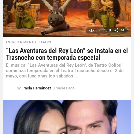
g
o
36
0
74
ENTRETENIMIENTO
,
TEATRO
“Las Aventuras del Rey León” se instala en el
Trasnocho con temporada especial
El musical “Las Aventuras del Rey León”, de Teatro Colibrí,
comienza temporada en el Teatro Trasnocho desde el 2 de
mayo, con funciones los sábados...
by
Paola Hernández
3 meses ago
3
m
e
s
e
s
a
g
o