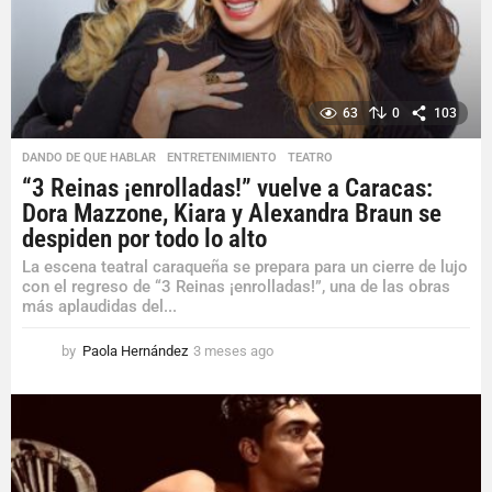
g
o
63
0
103
DANDO DE QUE HABLAR
,
ENTRETENIMIENTO
,
TEATRO
“3 Reinas ¡enrolladas!” vuelve a Caracas:
Dora Mazzone, Kiara y Alexandra Braun se
despiden por todo lo alto
La escena teatral caraqueña se prepara para un cierre de lujo
con el regreso de “3 Reinas ¡enrolladas!”, una de las obras
más aplaudidas del...
by
Paola Hernández
3 meses ago
3
m
e
s
e
s
a