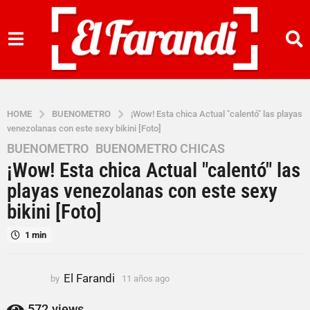
HOME
BUENOMETRO
¡Wow! Esta chica Actual "calentó" las playas
venezolanas con este sexy bikini [Foto]
BUENOMETRO
,
BUENOMETRO CHICAS
1
¡Wow! Esta chica Actual "calentó" las
1
a
playas venezolanas con este sexy
ñ
bikini [Foto]
o
s
1 min
a
g
El Farandi
by
11 años ago
1
o
1
1
a
572
views