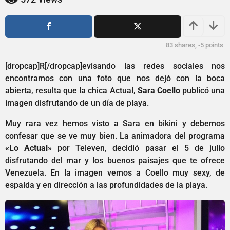
1
ñ
a
o
s
ñ
a
o
83
shares,
-5
points
g
s
o
a
[dropcap]R[/dropcap]evisando las redes sociales nos
g
encontramos con una foto que nos dejó con la boca
o
abierta, resulta que la chica Actual,
Sara Coello
publicó una
imagen disfrutando de un día de playa.
Muy rara vez hemos visto a Sara en bikini y debemos
confesar que se ve muy bien. La animadora del programa
«Lo Actual
» por Televen, decidió pasar el 5 de julio
disfrutando del mar y los buenos paisajes que te ofrece
Venezuela. En la imagen vemos a Coello muy sexy, de
espalda y en dirección a las profundidades de la playa.