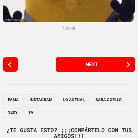
Tumblr.
P
NEXT
o
s
t
P
,
,
,
,
,
a
FAMA
INSTAGRAM
LO ACTUAL
SARA COELLO
g
SEXY
TV
i
n
¿TE GUSTA ESTO? ¡¡¡COMPÁRTELO CON TUS
a
AMIGOS!!!