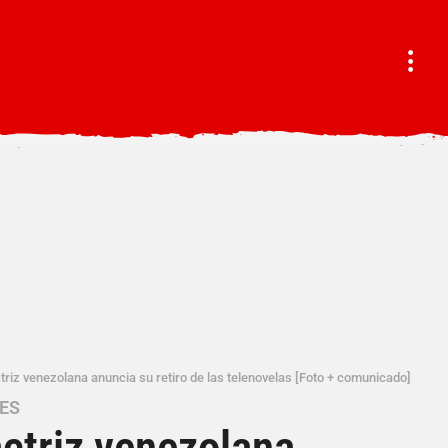
triz venezolana anuncia su retiro de las telenovelas [Foto + comunicado]
ES
ctriz venezolana