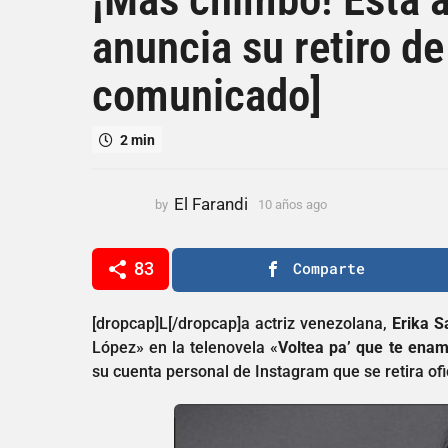
a
anuncia su retiro de
ñ
o
comunicado]
s
a
g
2 min
o
1
0
El Farandi
by
10 años ago
1
a
0
a
ñ
ñ
83
Comparte
o
o
s
s
a
a
[dropcap]L[/dropcap]a actriz venezolana,
Erika S
g
g
López» en la telenovela «
Voltea pa’ que te ena
o
o
su cuenta personal de Instagram que se retira ofi