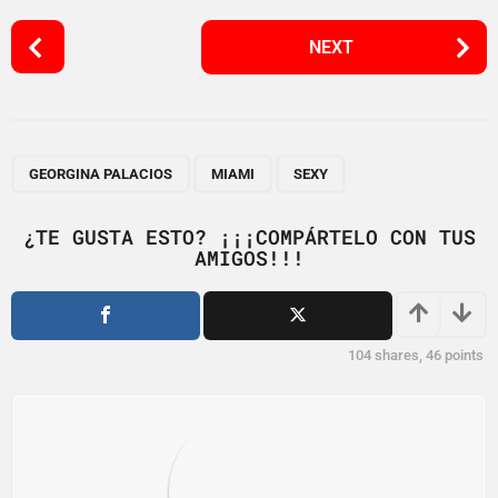
P
NEXT
o
s
t
P
,
,
a
GEORGINA PALACIOS
MIAMI
SEXY
g
i
¿TE GUSTA ESTO? ¡¡¡COMPÁRTELO CON TUS
AMIGOS!!!
n
a
t
i
104
shares,
46
points
o
n