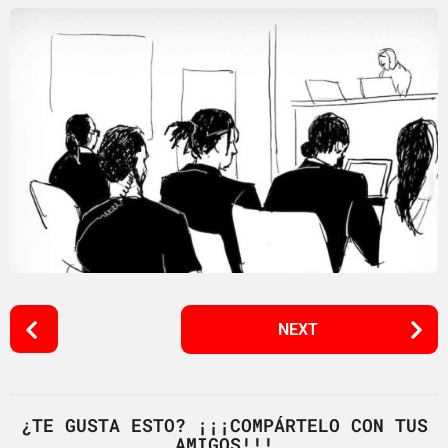
P
NEXT
o
s
t
P
¿TE GUSTA ESTO? ¡¡¡COMPÁRTELO CON TUS
AMIGOS!!!
a