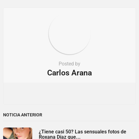
o
n
Posted by
Carlos Arana
NOTICIA ANTERIOR
¿Tiene casi 50? Las sensuales fotos de
Roxana Díaz que...