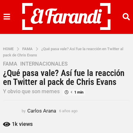
HOME
FAMA
¿Qué pasa vale? Así fue la reacción en Twitter al
pack de Chris Evans
FAMA
,
INTERNACIONALES
6
¿Qué pasa vale? Así fue la reacción
a
ñ
en Twitter al pack de Chris Evans
o
Y obvio que son memes
s
1 min
a
g
Carlos Arana
by
6 años ago
6
o
a
6
ñ
1k
views
a
o