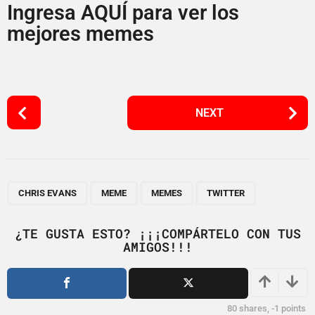
Ingresa AQUÍ para ver los
mejores memes
P
NEXT
o
s
t
P
,
,
,
a
CHRIS EVANS
MEME
MEMES
TWITTER
g
i
¿TE GUSTA ESTO? ¡¡¡COMPÁRTELO CON TUS
AMIGOS!!!
n
a
t
i
80
shares,
-1
points