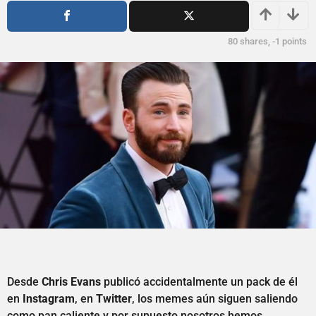
s
ñ
a
o
g
s
80
shares,
-1
points
o
a
g
o
Desde
Chris Evans
publicó accidentalmente un pack de él
en
Instagram
, en
Twitter
, los memes aún siguen saliendo
como pan caliente y por supuesto nosotros hemos