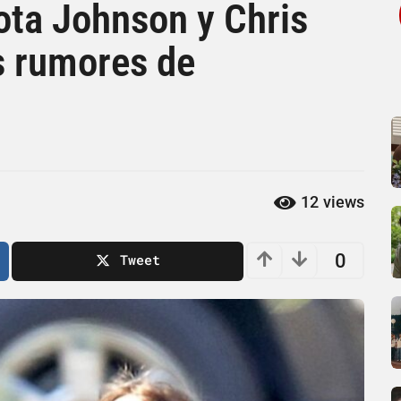
ota Johnson y Chris
s rumores de
12
views
0
Tweet