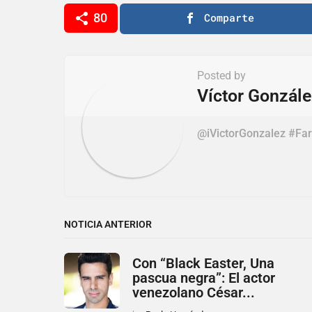
i
80
Comparte
n
a
t
Posted by
i
Víctor Gonzál
o
@iVictorGonzalez #Far
n
NOTICIA ANTERIOR
Con “Black Easter, Una
pascua negra”: El actor
venezolano César...