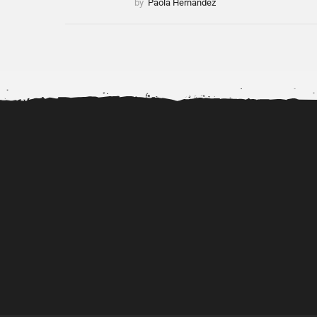
by
Paola Hernández
Dr. Diubell impulsa nuevos
Alerta por la viralizac
talentos urbanos mientras
videos porno de..
fortalece...