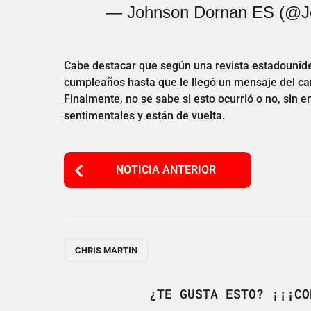
— Johnson Dornan ES (@
Cabe destacar que según una revista estadouni
cumpleaños hasta que le llegó un mensaje del ca
Finalmente, no se sabe si esto ocurrió o no, sin
sentimentales y están de vuelta.
P
NOTICIA ANTERIOR
o
s
t
P
CHRIS MARTIN
a
g
¿TE GUSTA ESTO? ¡¡¡CO