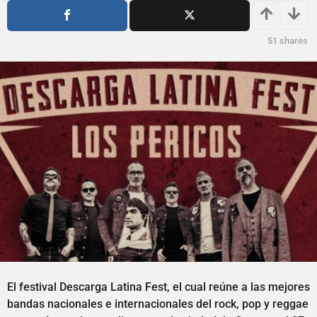
s
ñ
a
o
g
s
51
shares
o
a
g
o
El festival Descarga Latina Fest, el cual reúne a las mejores
bandas nacionales e internacionales del rock, pop y reggae