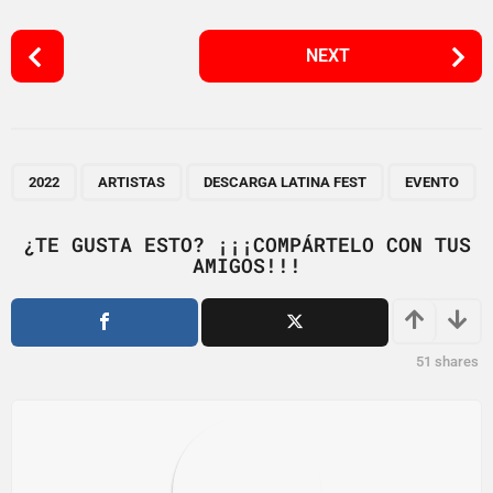
P
NEXT
o
s
t
P
,
,
,
a
2022
ARTISTAS
DESCARGA LATINA FEST
EVENTO
g
i
¿TE GUSTA ESTO? ¡¡¡COMPÁRTELO CON TUS
AMIGOS!!!
n
a
t
i
51
shares
o
n