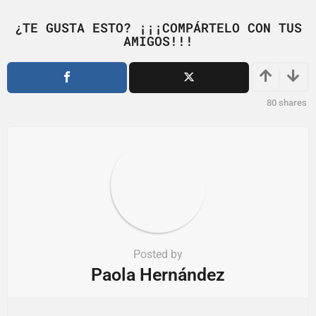
n
¿TE GUSTA ESTO? ¡¡¡COMPÁRTELO CON TUS
a
AMIGOS!!!
t
i
o
80
shares
n
Posted by
Paola Hernández