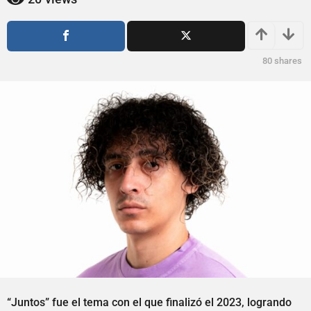
ñ
o
o
s
a
s
g
a
80
shares
o
g
o
“Juntos” fue el tema con el que finalizó el 2023, logrando