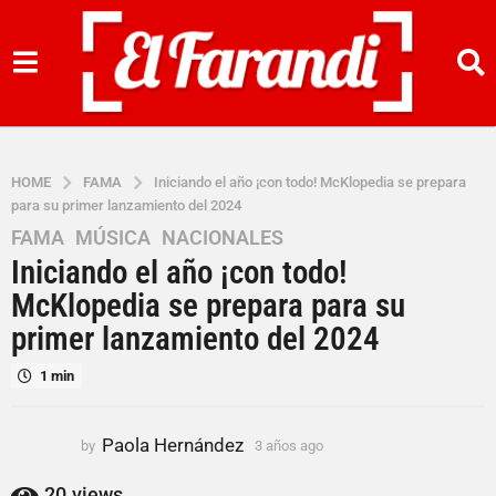
HOME
FAMA
Iniciando el año ¡con todo! McKlopedia se prepara
para su primer lanzamiento del 2024
FAMA
,
MÚSICA
,
NACIONALES
3
Iniciando el año ¡con todo!
a
ñ
McKlopedia se prepara para su
o
primer lanzamiento del 2024
s
a
1 min
g
o
Paola Hernández
by
3 años ago
3
3
a
a
ñ
20
views