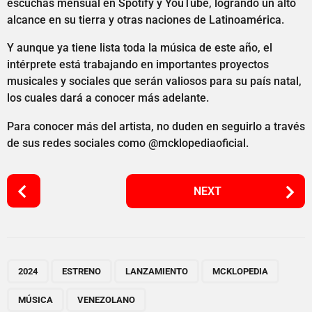
escuchas mensual en Spotify y YouTube, logrando un alto
alcance en su tierra y otras naciones de Latinoamérica.
Y aunque ya tiene lista toda la música de este año, el
intérprete está trabajando en importantes proyectos
musicales y sociales que serán valiosos para su país natal,
los cuales dará a conocer más adelante.
Para conocer más del artista, no duden en seguirlo a través
de sus redes sociales como @mcklopediaoficial.
P
NEXT
o
s
t
P
,
,
,
,
,
a
2024
ESTRENO
LANZAMIENTO
MCKLOPEDIA
g
MÚSICA
VENEZOLANO
i