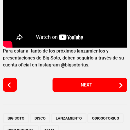
Para estar al tanto de los próximos lanzamientos y
presentaciones de Big Soto, deben seguirlo a través de su
cuenta oficial en Instagram @bigsotorius.
P
NEXT
o
s
t
P
,
,
,
,
,
a
BIG SOTO
DISCO
LANZAMIENTO
ODIOSOTORIUS
g