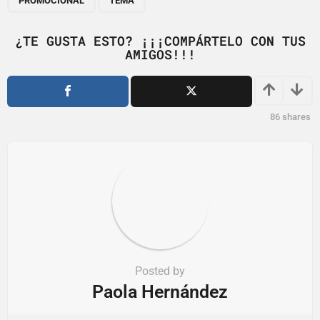
PROMOCIONAL
TEMA
i
n
¿TE GUSTA ESTO? ¡¡¡COMPÁRTELO CON TUS
a
AMIGOS!!!
t
i
o
86
shares
n
Posted by
Paola Hernández