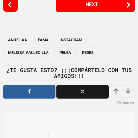
P
NEXT
o
s
t
P
,
,
,
,
,
a
ANUEL AA
FAMA
INSTAGRAM
g
MELISSA VALLECILLA
PELEA
REDES
i
n
¿TE GUSTA ESTO? ¡¡¡COMPÁRTELO CON TUS
a
AMIGOS!!!
t
i
o
80
shares
n