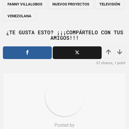
,
,
,
a
FANNY VILLALOBOS
NUEVOS PROYECTOS
TELEVISIÓN
g
VENEZOLANA
i
n
¿TE GUSTA ESTO? ¡¡¡COMPÁRTELO CON TUS
a
AMIGOS!!!
t
i
o
57
shares,
1
point
n
Posted by