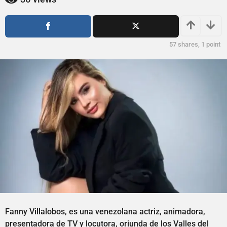
ñ
o
o
s
a
s
g
a
57
shares,
1
point
o
g
o
Fanny Villalobos, es una venezolana actriz, animadora,
presentadora de TV y locutora, oriunda de los Valles del