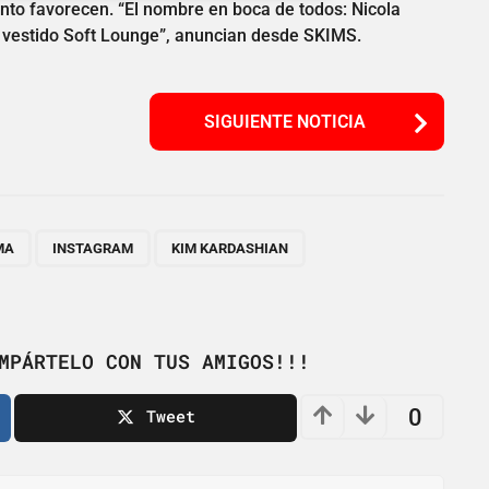
anto favorecen. “El nombre en boca de todos: Nicola
 vestido Soft Lounge”, anuncian desde SKIMS.
SIGUIENTE NOTICIA
,
,
,
,
MA
INSTAGRAM
KIM KARDASHIAN
MPÁRTELO CON TUS AMIGOS!!!
0
Tweet