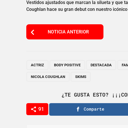
Vestidos ajustados que marcan la silueta y que t
Coughlan hace su gran debut con nuestro icónico
P
NOTICIA ANTERIOR
o
s
t
P
,
,
,
ACTRIZ
BODY POSITIVE
DESTACADA
FA
a
NICOLA COUGHLAN
SKIMS
g
i
¿TE GUSTA ESTO? ¡¡¡CO
n
91
Comparte
a
t