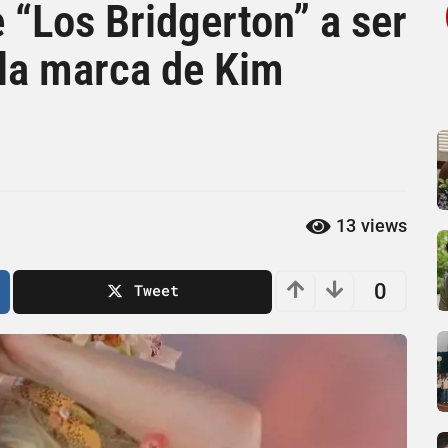
 “Los Bridgerton” a ser
 la marca de Kim
13
views
0
Tweet