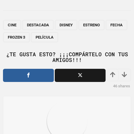
s
t
P
,
,
,
,
,
,
a
CINE
DESTACADA
DISNEY
ESTRENO
FECHA
g
FROZEN 3
PELÍCULA
i
n
¿TE GUSTA ESTO? ¡¡¡COMPÁRTELO CON TUS
a
AMIGOS!!!
t
i
o
46
shares
n