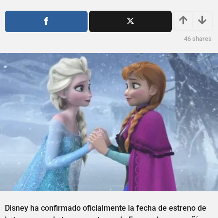
o
ñ
s
o
a
s
g
a
46
shares
o
g
o
Disney ha confirmado oficialmente la fecha de estreno de