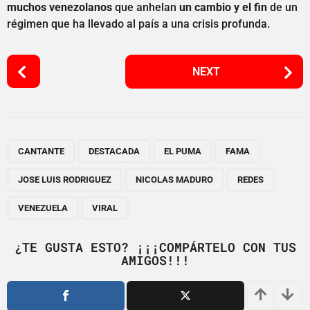
muchos venezolanos
que anhelan
un cambio y el fin
de un
régimen que ha llevado al país a una crisis profunda.
P
NEXT
o
s
t
P
,
,
,
,
,
,
,
,
a
CANTANTE
DESTACADA
EL PUMA
FAMA
g
JOSE LUIS RODRIGUEZ
NICOLAS MADURO
REDES
i
n
VENEZUELA
VIRAL
a
t
¿TE GUSTA ESTO? ¡¡¡COMPÁRTELO CON TUS
i
AMIGOS!!!
o
n