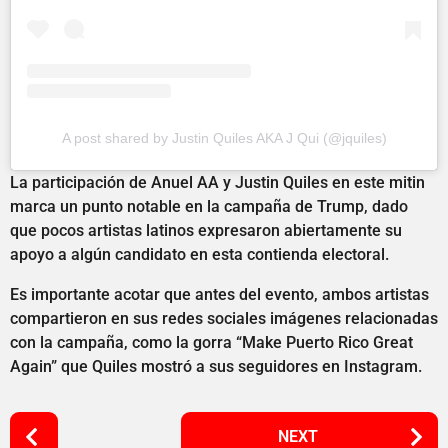
A post shared by Justin Quiles AKA J Qui (@jquiles)
La participación de Anuel AA y Justin Quiles en este mitin
marca un punto notable en la campaña de Trump, dado
que pocos artistas latinos expresaron abiertamente su
apoyo a algún candidato en esta contienda electoral.
Es importante acotar que antes del evento, ambos artistas
compartieron en sus redes sociales imágenes relacionadas
con la campaña, como la gorra “Make Puerto Rico Great
Again” que Quiles mostró a sus seguidores en Instagram.
P
NEXT