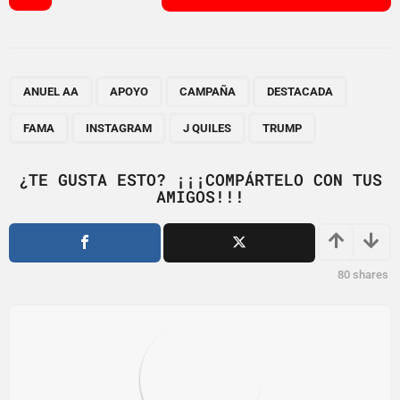
o
s
t
P
,
,
,
,
,
,
,
a
ANUEL AA
APOYO
CAMPAÑA
DESTACADA
g
FAMA
INSTAGRAM
J QUILES
TRUMP
i
n
¿TE GUSTA ESTO? ¡¡¡COMPÁRTELO CON TUS
a
AMIGOS!!!
t
i
o
80
shares
n