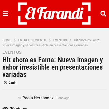
HOME
ENTRETENIMIENTO
EVENTOS
Hit ahora es Fanta:
Nueva imagen y sabor irresistible en presentaciones variadas
EVENTOS
1
Hit ahora es Fanta: Nueva imagen y
a
ñ
sabor irresistible en presentaciones
o
variadas
a
g
2 min
o
1
Paola Hernández
by
1 año ago
1
a
a
ñ
ñ
20
views