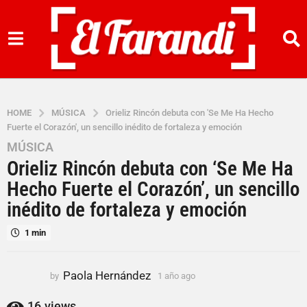
HOME
MÚSICA
Orieliz Rincón debuta con 'Se Me Ha Hecho
Fuerte el Corazón', un sencillo inédito de fortaleza y emoción
MÚSICA
1
Orieliz Rincón debuta con ‘Se Me Ha
a
ñ
Hecho Fuerte el Corazón’, un sencillo
o
inédito de fortaleza y emoción
a
g
1 min
o
1
Paola Hernández
by
1 año ago
1
a
a
ñ
ñ
16
views