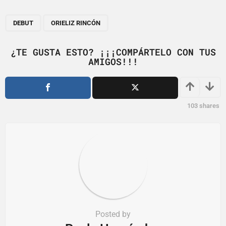
P
,
a
DEBUT
ORIELIZ RINCÓN
g
i
¿TE GUSTA ESTO? ¡¡¡COMPÁRTELO CON TUS
AMIGOS!!!
n
a
t
i
103
shares
o
n
Posted by