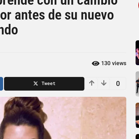
or antes de su nuevo
ndo
130
views
0
Tweet