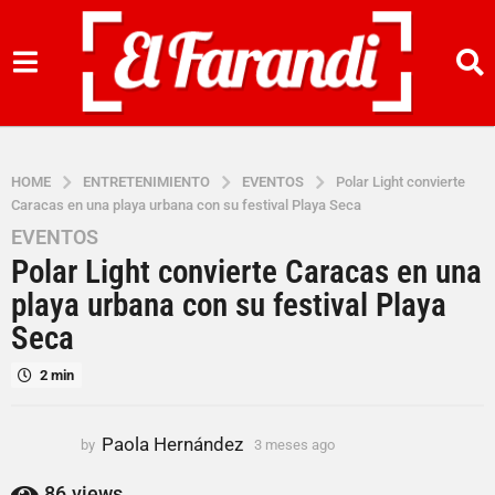
HOME
ENTRETENIMIENTO
EVENTOS
Polar Light convierte
Caracas en una playa urbana con su festival Playa Seca
EVENTOS
3
Polar Light convierte Caracas en una
m
e
playa urbana con su festival Playa
s
Seca
e
s
2 min
a
g
Paola Hernández
by
3 meses ago
3
o
m
3
e
86
views