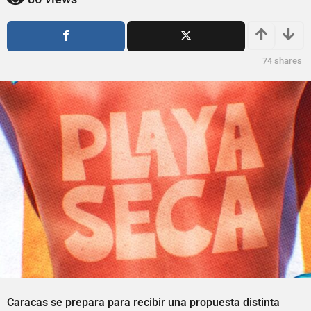
m
s
e
e
s
s
a
e
74
shares
g
s
o
a
g
o
Caracas se prepara para recibir una propuesta distinta