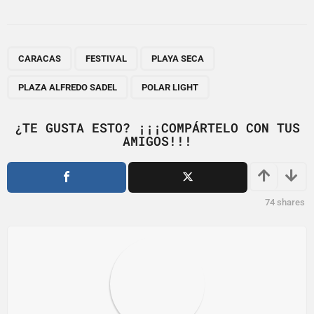
s
t
P
,
,
,
,
a
CARACAS
FESTIVAL
PLAYA SECA
g
PLAZA ALFREDO SADEL
POLAR LIGHT
i
n
¿TE GUSTA ESTO? ¡¡¡COMPÁRTELO CON TUS
a
AMIGOS!!!
t
i
o
74
shares
n