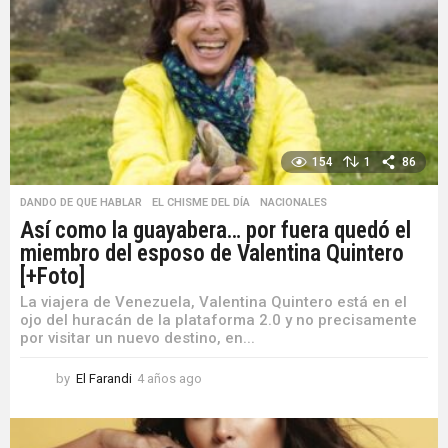
s
a
g
o
154
1
86
DANDO DE QUE HABLAR
,
EL CHISME DEL DÍA
,
NACIONALES
Así como la guayabera… por fuera quedó el
miembro del esposo de Valentina Quintero
[+Foto]
La viajera de Venezuela, Valentina Quintero está en el
ojo del huracán de la plataforma 2.0 y no precisamente
por visitar un nuevo destino, en...
by
El Farandi
4 años ago
4
a
ñ
o