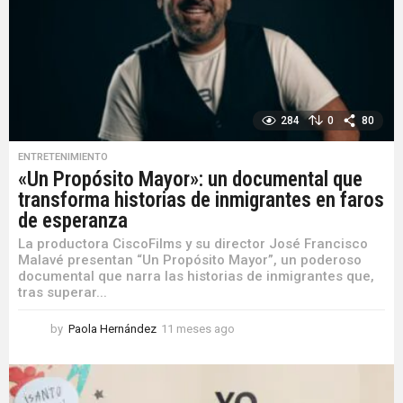
284
0
80
ENTRETENIMIENTO
«Un Propósito Mayor»: un documental que
transforma historias de inmigrantes en faros
de esperanza
La productora CiscoFilms y su director José Francisco
Malavé presentan “Un Propósito Mayor”, un poderoso
documental que narra las historias de inmigrantes que,
tras superar...
by
Paola Hernández
11 meses ago
1
1
m
e
s