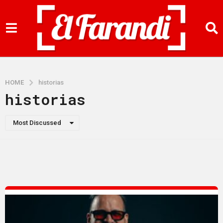
HOME
historias
historias
Most Discussed