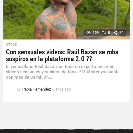
o
159
0
74
OTROS
Con sensuales videos: Raúl Bazán se roba
suspiros en la plataforma 2.0 ??
El venezolano Raúl Bazán, es todo un experto en crear
videos sensuales y subidos de tono. El tiktoker ya cuenta
con más de un millón...
by
Paola Hernández
6 años ago
6
a
ñ
o
s
a
g
o