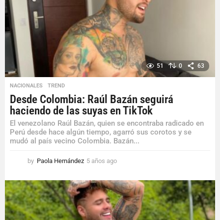
51
0
63
NACIONALES
,
TREND
Desde Colombia: Raúl Bazán seguirá
haciendo de las suyas en TikTok
El venezolano Raúl Bazán, quien se encontraba radicado en
Perú desde hace algún tiempo, agarró sus corotos y se
mudó al país vecino Colombia. Bazán...
by
Paola Hernández
5 años ago
5
a
ñ
o
s
a
g