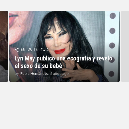
68
14
0
Lyn May publicó una ecografía y reveló
el sexo de su bebé
by
Paola Hernández
5 años ago
5
a
ñ
o
s
a
g
o