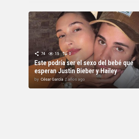
74
15
0
Este podría ser el sexo del bebé que
esperan Justin Bieber y Hailey
by
César García
2 años ago
2
a
ñ
o
s
a
g
o