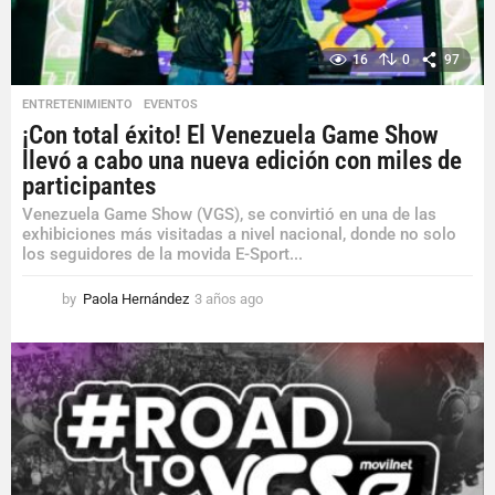
16
0
97
ENTRETENIMIENTO
,
EVENTOS
¡Con total éxito! El Venezuela Game Show
llevó a cabo una nueva edición con miles de
participantes
Venezuela Game Show (VGS), se convirtió en una de las
exhibiciones más visitadas a nivel nacional, donde no solo
los seguidores de la movida E-Sport...
by
Paola Hernández
3 años ago
3
a
ñ
o
s
a
g
o