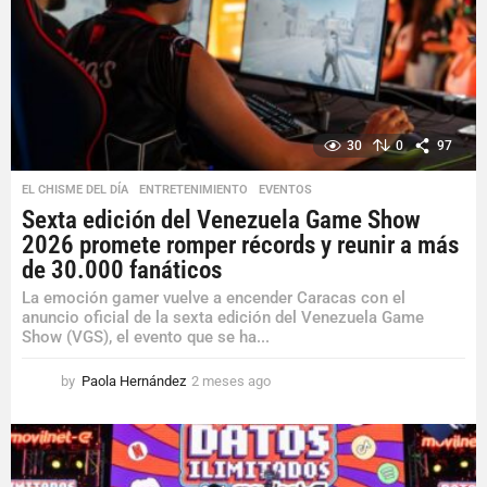
30
0
97
EL CHISME DEL DÍA
,
ENTRETENIMIENTO
,
EVENTOS
Sexta edición del Venezuela Game Show
2026 promete romper récords y reunir a más
de 30.000 fanáticos
La emoción gamer vuelve a encender Caracas con el
anuncio oficial de la sexta edición del Venezuela Game
Show (VGS), el evento que se ha...
by
Paola Hernández
2 meses ago
2
m
e
s
e
s