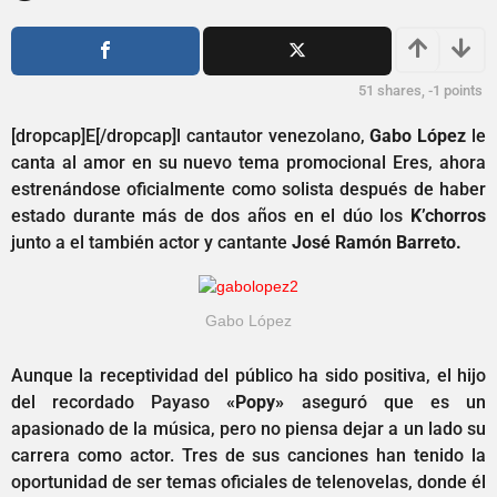
ñ
2
o
a
s
ñ
a
o
51
shares,
-1
points
g
o
s
[dropcap]E[/dropcap]l cantautor venezolano,
Gabo López
le
a
canta al amor en su nuevo tema promocional Eres, ahora
g
estrenándose oficialmente como solista después de haber
o
estado durante más de dos años en el dúo los
K’chorros
junto a el también actor y cantante
José Ramón Barreto.
Gabo López
Aunque la receptividad del público ha sido positiva, el hijo
del recordado Payaso
«Popy»
aseguró que es un
apasionado de la música, pero no piensa dejar a un lado su
carrera como actor. Tres de sus canciones han tenido la
oportunidad de ser temas oficiales de telenovelas, donde él