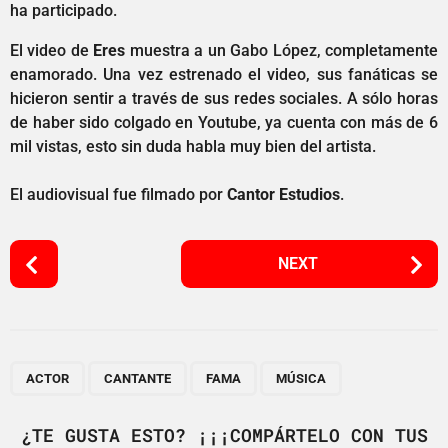
ha participado.
El video de
Eres
muestra a un Gabo López, completamente
enamorado. Una vez estrenado el video, sus fanáticas se
hicieron sentir a través de sus redes sociales. A sólo horas
de haber sido colgado en Youtube, ya cuenta con más de 6
mil vistas, esto sin duda habla muy bien del artista.
El audiovisual fue filmado por
Cantor Estudios
.
P
NEXT
o
s
t
P
,
,
,
a
ACTOR
CANTANTE
FAMA
MÚSICA
g
i
¿TE GUSTA ESTO? ¡¡¡COMPÁRTELO CON TUS