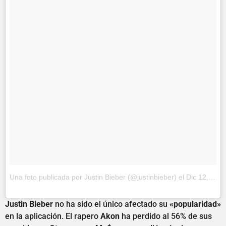
Una foto publicada por Justin Bieber (@justinbieber)
el
Dic 12, 2014 at 12:24 PST
Justin Bieber
no ha sido el único afectado su
«popularidad»
en la aplicación. El rapero
Akon
ha perdido al 56% de sus