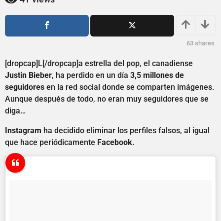
2
ñ
a
o
s
ñ
a
o
63
shares
g
s
o
a
[dropcap]L[/dropcap]a estrella del pop, el canadiense
g
Justin Bieber
, ha perdido en un día
3,5 millones de
o
seguidores
en la red social donde se comparten imágenes.
Aunque después de todo, no eran muy seguidores que se
diga…
Instagram
ha decidido eliminar los perfiles falsos, al igual
que hace periódicamente
Facebook.