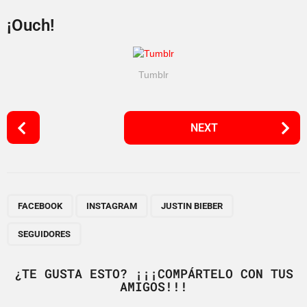
¡Ouch!
Tumblr
P
NEXT
o
s
t
P
,
,
,
a
FACEBOOK
INSTAGRAM
JUSTIN BIEBER
g
SEGUIDORES
i
n
¿TE GUSTA ESTO? ¡¡¡COMPÁRTELO CON TUS
a
AMIGOS!!!
t