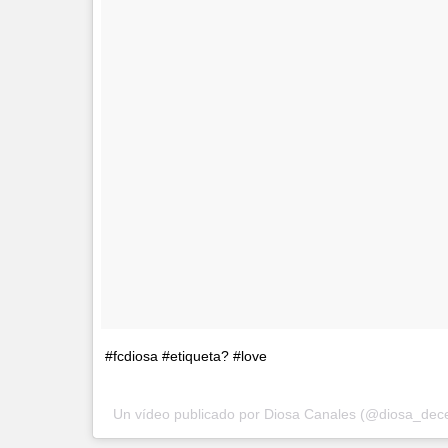
#fcdiosa #etiqueta? #love
Un vídeo publicado por Diosa Canales (@diosa_dec