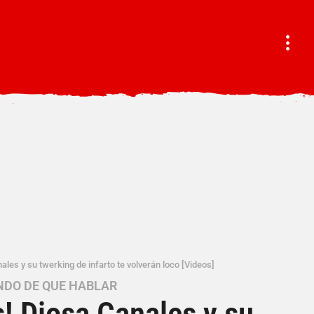
les y su twerking de infarto te volverán loco [Videos]
NDO DE QUE HABLAR
! Diosa Canales y su