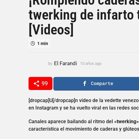
a
twerking de infarto 
ñ
o
[Videos]
s
a
g
1 min
o
1
0
El Farandi
by
10 años ago
1
a
0
a
ñ
ñ
99
Comparte
o
o
s
s
a
a
[dropcap]U[/dropcap]n video de la vedette venez
g
g
en Instagram y se ha vuelto viral en las redes soc
o
o
Canales aparece bailando al ritmo del
«twerking»
característica el movimiento de caderas y glúteos