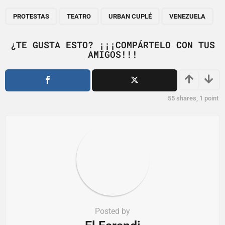
P
,
,
,
a
PROTESTAS
TEATRO
URBAN CUPLÉ
VENEZUELA
g
i
¿TE GUSTA ESTO? ¡¡¡COMPÁRTELO CON TUS
AMIGOS!!!
n
a
t
i
55
shares,
1
point
o
n
Posted by