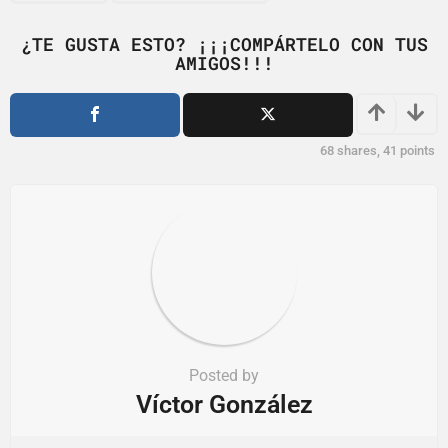
g
i
¿TE GUSTA ESTO? ¡¡¡COMPÁRTELO CON TUS
AMIGOS!!!
n
a
t
i
68
shares,
41
points
o
n
Posted by
Víctor González