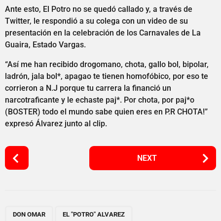
Ante esto, El Potro no se quedó callado y, a través de
Twitter, le respondió a su colega con un video de su
presentación en la celebración de los Carnavales de La
Guaira, Estado Vargas.
“Así me han recibido drogomano, chota, gallo bol, bipolar,
ladrón, jala bol*, apagao te tienen homofóbico, por eso te
corrieron a N.J porque tu carrera la financió un
narcotraficante y le echaste paj*. Por chota, por paj*o
(BOSTER) todo el mundo sabe quien eres en P.R CHOTA!”
expresó Álvarez junto al clip.
P
NEXT
o
s
t
P
,
a
DON OMAR
EL "POTRO" ALVAREZ