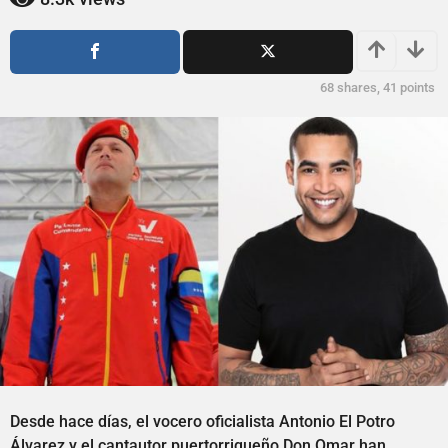
ñ
o
o
s
a
s
g
a
68
shares,
41
points
o
g
o
Desde hace días, el vocero oficialista Antonio El Potro
Álvarez y el cantautor puertorriqueño Don Omar han