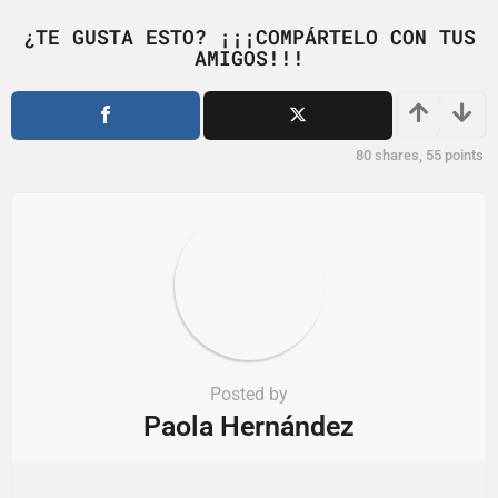
g
i
¿TE GUSTA ESTO? ¡¡¡COMPÁRTELO CON TUS
AMIGOS!!!
n
a
t
i
80
shares,
55
points
o
n
Posted by
Paola Hernández