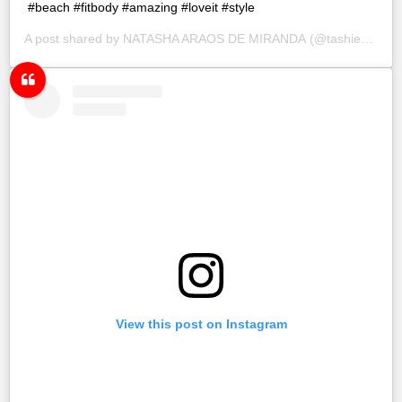
#beach #fitbody #amazing #loveit #style
A post shared by
NATASHA ARAOS DE MIRANDA
(@tashie_net) on
View this post on Instagram