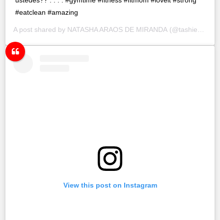
#eatclean #amazing
A post shared by
NATASHA ARAOS DE MIRANDA
(@tashie_net) on
View this post on Instagram