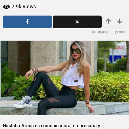
ñ
ñ
7.9k
views
o
o
s
s
a
a
g
g
80
shares,
55
points
o
o
Nastaha Araos
es comunicadora, empresaria y