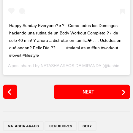
Happy Sunday Everyone?☀️?.. Como todos los Domingos
haciendo una rutina de un Body Workout Completo ?️‍♀️ de
solo 40 min! Y ahora a disfrutar en familia❤️ . . . Ustedes en
qué andan? Feliz Día ?? . . . . #miami #sun #fun #workout
#loveit #lifestyle
A post shared by
NATASHA ARAOS DE MIRANDA
(@tashie_net) on
P
NEXT
o
s
t
P
,
,
a
NATASHA ARAOS
SEGUIDORES
SEXY