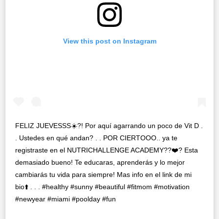
View this post on Instagram
FELIZ JUEVESSS☀️?! Por aquí agarrando un poco de Vit D .
. Ustedes en qué andan? . . POR CIERTOOO.. ya te
registraste en el NUTRICHALLENGE ACADEMY??❤️? Esta
demasiado bueno! Te educaras, aprenderás y lo mejor
cambiarás tu vida para siempre! Mas info en el link de mi
bio⬆️ . . . #healthy #sunny #beautiful #fitmom #motivation
#newyear #miami #poolday #fun