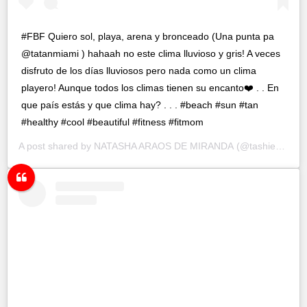
#FBF Quiero sol, playa, arena y bronceado (Una punta pa
@tatanmiami ) hahaah no este clima lluvioso y gris! A veces
disfruto de los días lluviosos pero nada como un clima
playero! Aunque todos los climas tienen su encanto❤️ . . En
que país estás y que clima hay? . . . #beach #sun #tan
#healthy #cool #beautiful #fitness #fitmom
A post shared by
NATASHA ARAOS DE MIRANDA
(@tashie_net) on