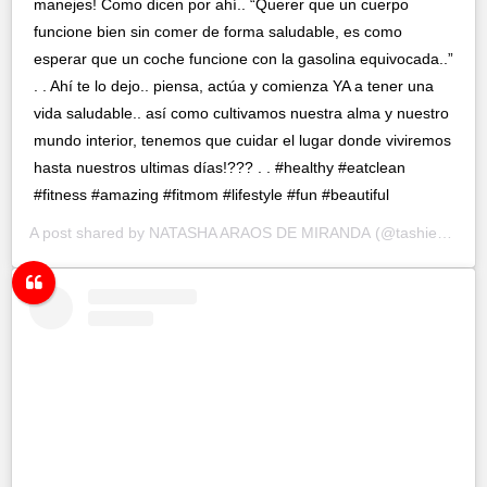
manejes! Como dicen por ahí.. “Querer que un cuerpo
funcione bien sin comer de forma saludable, es como
esperar que un coche funcione con la gasolina equivocada..”
. . Ahí te lo dejo.. piensa, actúa y comienza YA a tener una
vida saludable.. así como cultivamos nuestra alma y nuestro
mundo interior, tenemos que cuidar el lugar donde viviremos
hasta nuestros ultimas días!??? . . #healthy #eatclean
#fitness #amazing #fitmom #lifestyle #fun #beautiful
A post shared by
NATASHA ARAOS DE MIRANDA
(@tashie_net) on