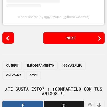
A post shared by Iggy Azalea (@thenewclassic)
P
NEXT
o
s
t
P
,
,
,
,
a
CUERPO
EMPODERAMIENTO
IGGY AZALEA
g
ONLYFANS
SEXY
i
n
¿TE GUSTA ESTO? ¡¡¡COMPÁRTELO CON TUS
a
AMIGOS!!!
t
i