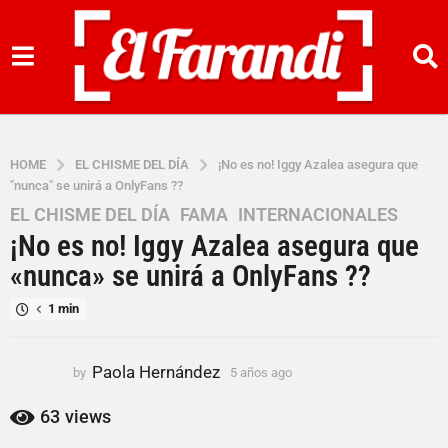
HOME
EL CHISME DEL DÍA
¡No es no! Iggy Azalea asegura que
"nunca" se unirá a OnlyFans ??
EL CHISME DEL DÍA
,
FAMA
,
INTERNACIONALES
5
¡No es no! Iggy Azalea asegura que
a
ñ
«nunca» se unirá a OnlyFans ??
o
1 min
s
a
g
Paola Hernández
by
5 años ago
5
o
a
5
ñ
63
views
o
a