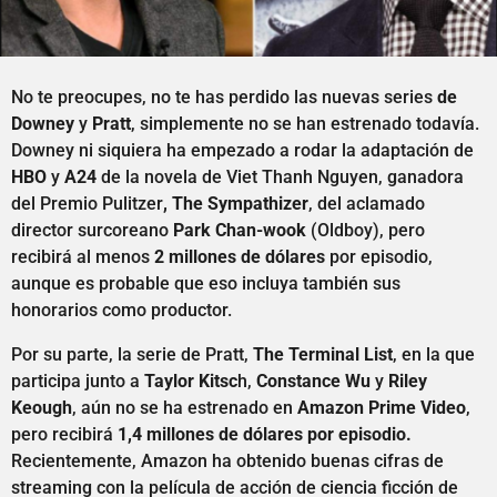
No te preocupes, no te has perdido las nuevas series
de
Downey
y
Pratt
, simplemente no se han estrenado todavía.
Downey ni siquiera ha empezado a rodar la adaptación de
HBO
y
A24
de la novela de Viet Thanh Nguyen, ganadora
del Premio Pulitzer
, The Sympathizer
, del aclamado
director surcoreano
Park Chan-wook
(Oldboy), pero
recibirá al menos
2 millones de dólares
por episodio,
aunque es probable que eso incluya también sus
honorarios como productor.
Por su parte, la serie de Pratt,
The Terminal List
, en la que
participa junto a
Taylor Kitsc
h,
Constance Wu
y
Riley
Keough
, aún no se ha estrenado en
Amazon Prime Video
,
pero recibirá
1,4 millones de dólares por episodio.
Recientemente, Amazon ha obtenido buenas cifras de
streaming con la película de acción de ciencia ficción de