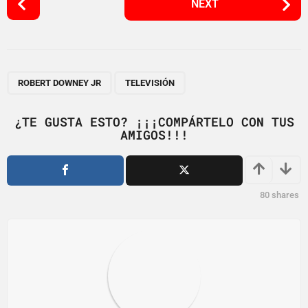
NEXT
o
s
t
P
,
a
ROBERT DOWNEY JR
TELEVISIÓN
g
i
¿TE GUSTA ESTO? ¡¡¡COMPÁRTELO CON TUS
AMIGOS!!!
n
a
t
i
80
shares
o
n