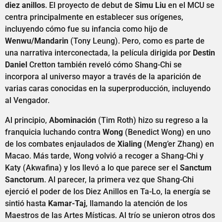
diez anillos
. El proyecto de debut de
Simu Liu
en el MCU se
centra principalmente en establecer sus orígenes,
incluyendo cómo fue su infancia como hijo de
Wenwu/Mandarin
(Tony Leung). Pero, como es parte de
una narrativa interconectada, la película dirigida por
Destin
Daniel
Cretton también reveló cómo Shang-Chi se
incorpora al universo mayor a través de la aparición de
varias caras conocidas en la superproducción, incluyendo
al Vengador.
Al principio,
Abominación
(Tim Roth) hizo su regreso a la
franquicia luchando contra
Wong
(Benedict Wong) en uno
de los combates enjaulados de
Xialing
(Meng’er Zhang) en
Macao. Más tarde, Wong volvió a recoger a Shang-Chi y
Katy (Akwafina) y los llevó a lo que parece ser el
Sanctum
Sanctorum
. Al parecer, la primera vez que Shang-Chi
ejerció el poder de los Diez Anillos en Ta-Lo, la energía se
sintió hasta
Kamar-Taj
, llamando la atención de los
Maestros de las Artes Místicas. Al trío se unieron otros dos