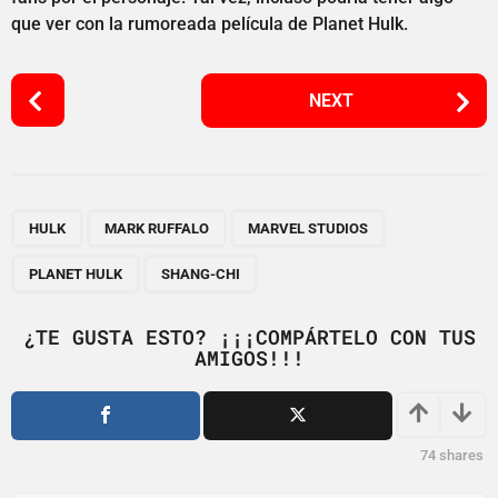
que ver con la rumoreada película de Planet Hulk.
P
NEXT
o
s
t
P
,
,
,
,
a
HULK
MARK RUFFALO
MARVEL STUDIOS
g
PLANET HULK
SHANG-CHI
i
n
¿TE GUSTA ESTO? ¡¡¡COMPÁRTELO CON TUS
a
AMIGOS!!!
t
i
o
74
shares
n