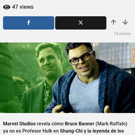
ñ
ñ
47
views
o
o
s
s
a
a
g
g
74
shares
o
o
Marvel Studios
revela cómo
Bruce Banner
(Mark Ruffalo)
ya no es Profesor Hulk en
Shang-Chi y la leyenda de los