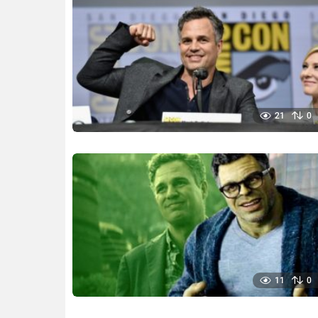
21
0
11
0