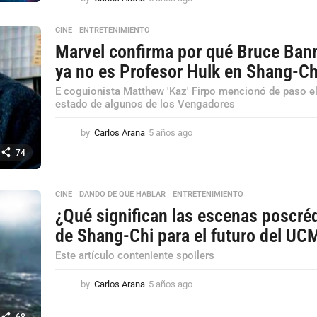
a
ñ
CINE
,
ENTRETENIMIENTO
o
Marvel confirma por qué Bruce Ban
s
a
ya no es Profesor Hulk en Shang-Ch
g
E coguionista Matthew 'Kaz' Firpo mencionó de paso e
o
estado de algunos de los Vengadores
by
Carlos Arana
5 años ago
5
a
74
ñ
o
s
CINE
,
DANDO DE QUE HABLAR
,
ENTRETENIMIENTO
a
¿Qué significan las escenas poscré
g
o
de Shang-Chi para el futuro del UC
Este artículo conteniente spoilers
by
Carlos Arana
5 años ago
5
a
ñ
68