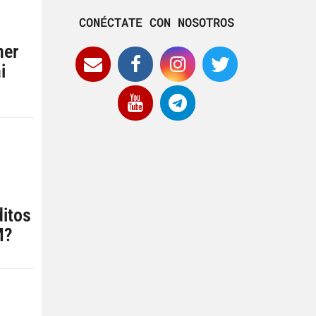
CONÉCTATE CON NOSOTROS
ner
i
l
ditos
M?