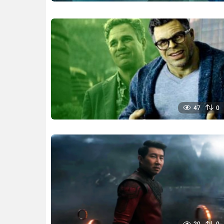
47
0
20
0