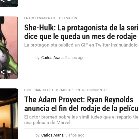
o
s
a
ENTRETENIMIENTO
,
TELEVISIÓN
g
She-Hulk: La protagonista de la ser
o
dice que le queda un mes de rodaje
La protagonista publicó un GIF en Twitter insinuándolo
by
Carlos Arana
5 años ago
5
a
ñ
80
o
s
a
CINE
,
DANDO DE QUE HABLAR
,
ENTRETENIMIENTO
g
The Adam Proyect: Ryan Reynolds
o
anuncia el fin del rodaje de la pelícu
El actor bromeó sobre las similitudes que el reparto ti
una película de Marvel
by
Carlos Arana
5 años ago
5