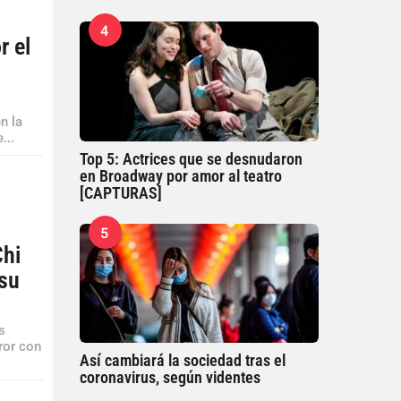
4
r el
n la
...
Top 5: Actrices que se desnudaron
en Broadway por amor al teatro
[CAPTURAS]
5
Chi
 su
s
ror con
Así cambiará la sociedad tras el
coronavirus, según videntes