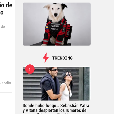
io de
eo
 de
TRENDING
1
pisodio
Donde hubo fuego… Sebastián Yatra
y Aitana despiertan los rumores de