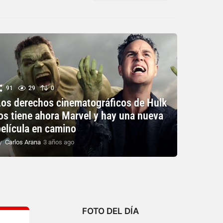
91
29
0
Los derechos cinematográficos de Hulk
los tiene ahora Marvel y hay una nueva
película en camino
y
Carlos Arana
3 años ago
3
a
ñ
o
s
a
g
o
FOTO DEL DÍA