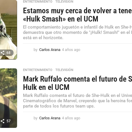
ENTRETENIMIENTO
,
TELEVISIÓN
s
Estamos muy cerca de volver a tene
a
g
«Hulk Smash» en el UCM
o
El comportamiento juguetón e infantil de Hulk en She-
demuestra que otro momento de "¡Hulk! Smash!" en e
está en el horizonte.
by
Carlos Arana
4 años ago
4
68
a
ñ
o
ENTRETENIMIENTO
,
TELEVISIÓN
s
Mark Ruffalo comenta el futuro de 
a
g
Hulk en el UCM
o
Mark Ruffalo comenta el futuro de She-Hulk en el Univ
Cinematográfico de Marvel, creyendo que la heroína f
parte de todos los futuros team ups.
by
Carlos Arana
4 años ago
4
57
a
ñ