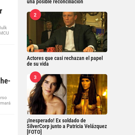
una posible reconciliación
r
2
Hulk
l MCU
Actores que casi rechazan el papel
de su vida
3
She-
erso
ormará
¡Inesperado! Ex soldado de
SilverCorp junto a Patricia Velázquez
[FOTO]