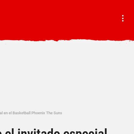
al en el Basketball Phoenix The Suns
 el invitado especial