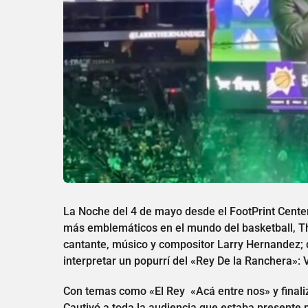
La Noche del 4 de mayo desde el FootPrint Center
más emblemáticos en el mundo del basketball, Th
cantante, músico y compositor Larry Hernandez; q
interpretar un popurrí del «Rey De la Ranchera»:
Con temas como «El Rey «Acá entre nos» y finaliz
Cautivó a toda la audiencia que estaba presente p