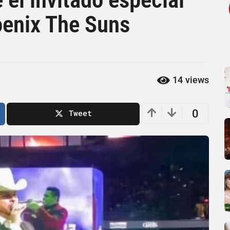
oenix The Suns
14
views
0
Tweet