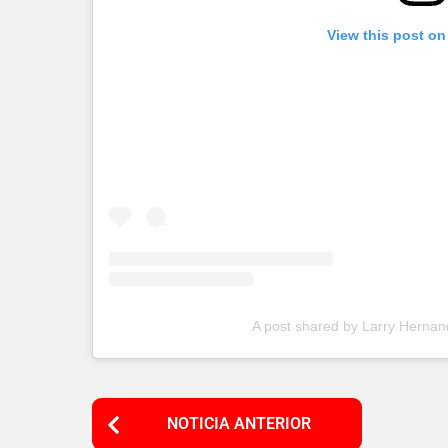
View this post on
A post shared by Larry Herna
P
NOTICIA ANTERIOR
o