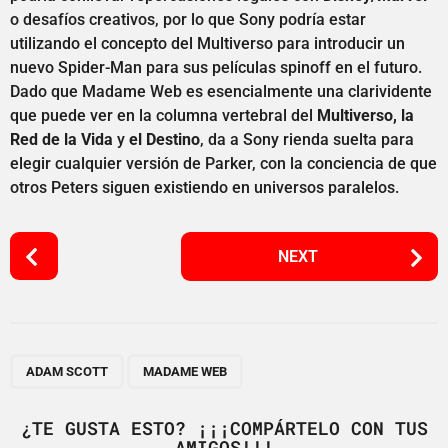
o desafíos creativos, por lo que Sony podría estar
utilizando el concepto del Multiverso para introducir un
nuevo Spider-Man para sus películas spinoff en el futuro.
Dado que Madame Web es esencialmente una clarividente
que puede ver en la columna vertebral del
Multiverso, la
Red de la Vida
y
el Destino
, da a Sony rienda suelta para
elegir cualquier versión de Parker, con la conciencia de que
otros Peters siguen existiendo en universos paralelos.
P
NEXT
o
s
t
P
,
a
ADAM SCOTT
MADAME WEB
g
i
¿TE GUSTA ESTO? ¡¡¡COMPÁRTELO CON TUS
AMIGOS!!!