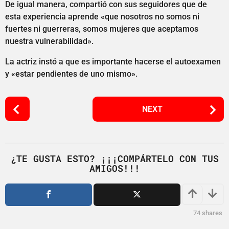
De igual manera, compartió con sus seguidores que de
esta experiencia aprende «que nosotros no somos ni
fuertes ni guerreras, somos mujeres que aceptamos
nuestra vulnerabilidad».
La actriz instó a que es importante hacerse el autoexamen
y «estar pendientes de uno mismo».
P
NEXT
o
s
t
P
¿TE GUSTA ESTO? ¡¡¡COMPÁRTELO CON TUS
AMIGOS!!!
a
g
i
n
74
shares
a