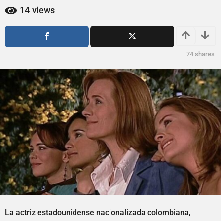
ñ
ñ
14
views
o
o
s
s
a
a
g
g
74
shares
o
o
La actriz estadounidense nacionalizada colombiana,