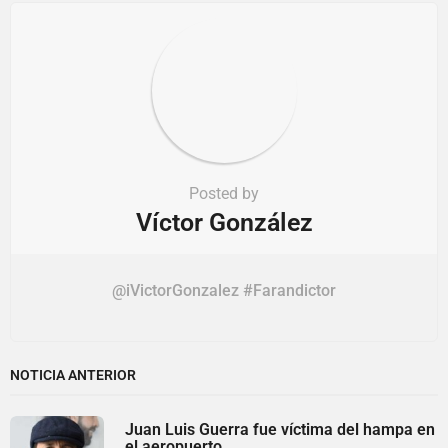
t
i
o
n
Posted by
Víctor González
@iVictorGonzalez #Farandictor
NOTICIA ANTERIOR
Juan Luis Guerra fue víctima del hampa en
el aeropuerto...