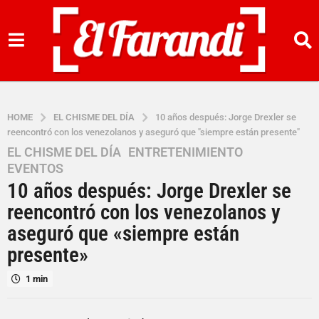
HOME
EL CHISME DEL DÍA
10 años después: Jorge Drexler se
reencontró con los venezolanos y aseguró que "siempre están presente"
EL CHISME DEL DÍA
,
ENTRETENIMIENTO
,
3
EVENTOS
a
10 años después: Jorge Drexler se
ñ
o
reencontró con los venezolanos y
s
aseguró que «siempre están
a
presente»
g
o
1 min
3
a