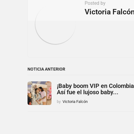
t
Posted by
i
Victoria Falcó
o
n
NOTICIA ANTERIOR
¡Baby boom VIP en Colombia
Así fue el lujoso baby...
by
Victoria Falcón