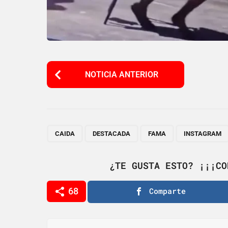
P
NOTICIA ANTERIOR
o
s
t
P
,
,
,
CAIDA
DESTACADA
FAMA
INSTAGRAM
a
g
¿TE GUSTA ESTO? ¡¡¡CO
i
68
Comparte
n
a