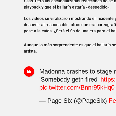
risas. Pero las escandalizadas reacciones no se
playback y que el bailarín estaría «despedido».
Los videos se viralizaron mostrando el incidente
despedir al responsable, otros que era coreograf
pese a la caída. ¿Será el fin de una era para el b
Aunque lo más sorprendente es que el bailarín se
artista.
Madonna crashes to stage m
'Somebody getn fired'
https
pic.twitter.com/Bnnr95kHq0
— Page Six (@PageSix)
Fe