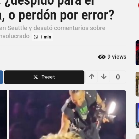
, o perdón por error?
en Seattle y desató comentarios sobre
 involucrado
1 min
9
views
0
Tweet