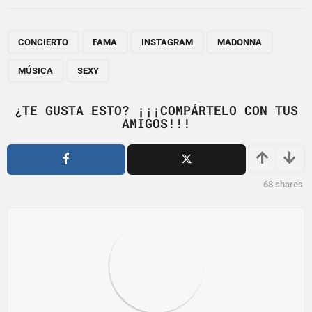
t
P
,
,
,
,
,
a
CONCIERTO
FAMA
INSTAGRAM
MADONNA
g
MÚSICA
SEXY
i
n
¿TE GUSTA ESTO? ¡¡¡COMPÁRTELO CON TUS
a
AMIGOS!!!
t
i
o
68
shares
n