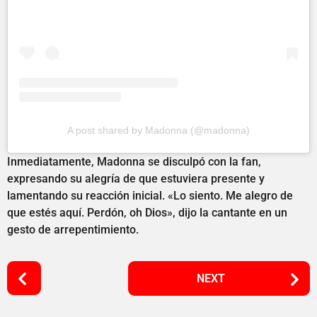
A post shared by Madonna (@madonna)
Inmediatamente, Madonna se disculpó con la fan,
expresando su alegría de que estuviera presente y
lamentando su reacción inicial. «Lo siento. Me alegro de
que estés aquí. Perdón, oh Dios», dijo la cantante en un
gesto de arrepentimiento.
P
NEXT
o
s