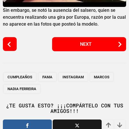
Sin embargo, se notó la ausencia del salsero, quien se
encuentra realizando una gira por Europa, razón por la cual
no aparece en las fotos que posteó la modelo.
P
NEXT
o
s
t
P
,
,
,
,
a
CUMPLEAÑOS
FAMA
INSTAGRAM
MARCOS
g
NADIA FERREIRA
i
n
¿TE GUSTA ESTO? ¡¡¡COMPÁRTELO CON TUS
a
AMIGOS!!!
t
i