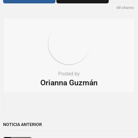
o
68
shares
n
Posted by
Orianna Guzmán
NOTICIA ANTERIOR