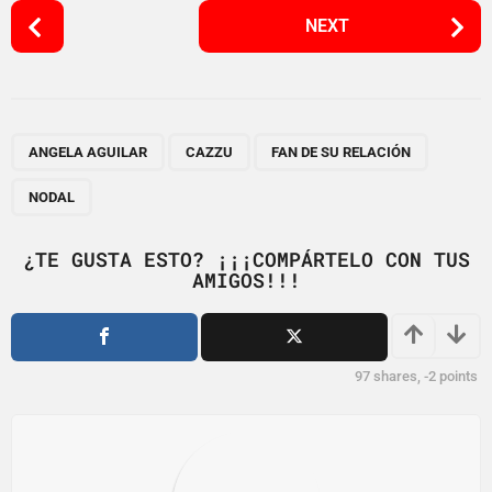
P
NEXT
o
s
t
P
,
,
,
a
ANGELA AGUILAR
CAZZU
FAN DE SU RELACIÓN
g
NODAL
i
n
¿TE GUSTA ESTO? ¡¡¡COMPÁRTELO CON TUS
a
AMIGOS!!!
t
i
o
97
shares,
-2
points
n