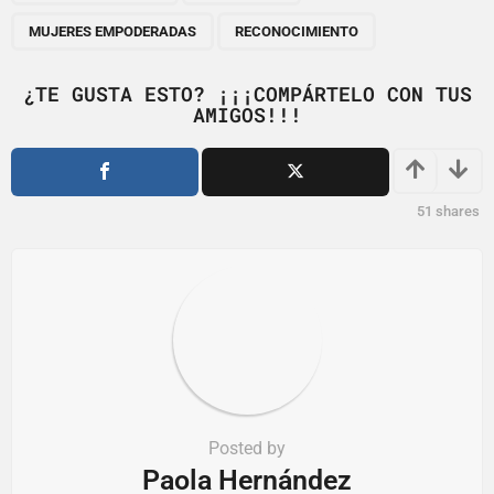
g
MUJERES EMPODERADAS
RECONOCIMIENTO
i
n
¿TE GUSTA ESTO? ¡¡¡COMPÁRTELO CON TUS
a
AMIGOS!!!
t
i
o
51
shares
n
Posted by
Paola Hernández