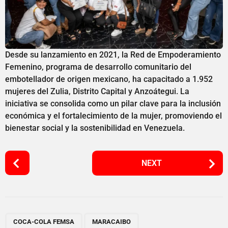
Desde su lanzamiento en 2021, la Red de Empoderamiento
Femenino, programa de desarrollo comunitario del
embotellador de origen mexicano, ha capacitado a 1.952
mujeres del Zulia, Distrito Capital y Anzoátegui. La
iniciativa se consolida como un pilar clave para la inclusión
económica y el fortalecimiento de la mujer, promoviendo el
bienestar social y la sostenibilidad en Venezuela.
P
NEXT
o
s
t
P
,
,
,
a
COCA-COLA FEMSA
MARACAIBO