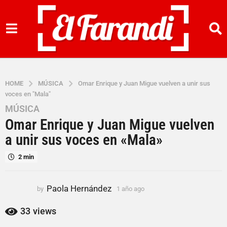
HOME
MÚSICA
Omar Enrique y Juan Migue vuelven a unir sus
voces en "Mala"
MÚSICA
1
Omar Enrique y Juan Migue vuelven
a
ñ
a unir sus voces en «Mala»
o
2 min
a
g
o
Paola Hernández
by
1 año ago
1
1
a
a
ñ
33
views
o
ñ