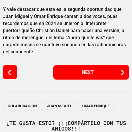
Y vale destacar que esta es la segunda oportunidad que
Juan Miguel y Omar Enrique cantan a dos voces, pues
recordemos que en 2024 se unieron al intérprete
puertorriqueño Christian Daniel para hacer una versión, a
ritmo de merengue, del tema “Ahora que te vas” que
durante meses se mantuvo sonando en las radioemisoras
del continente.
P
NEXT
o
s
t
P
,
,
a
COLABORACIÓN
JUAN MIGUEL
OMAR ENRIQUE
g
i
¿TE GUSTA ESTO? ¡¡¡COMPÁRTELO CON TUS
AMIGOS!!!
n