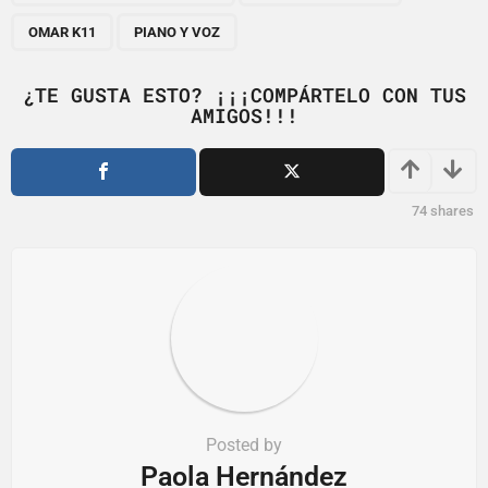
g
OMAR K11
PIANO Y VOZ
i
n
¿TE GUSTA ESTO? ¡¡¡COMPÁRTELO CON TUS
a
AMIGOS!!!
t
i
o
74
shares
n
Posted by
Paola Hernández