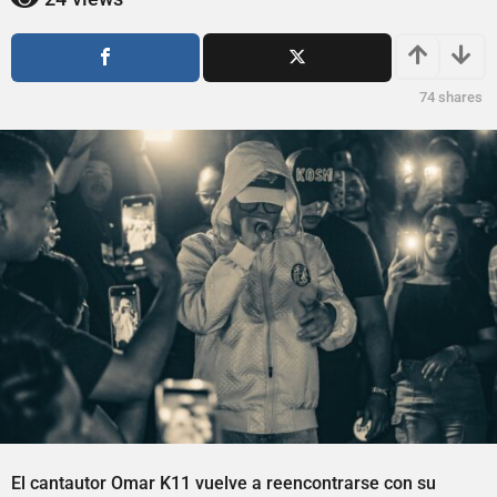
m
s
e
e
s
s
a
e
74
shares
g
s
o
a
g
o
El cantautor Omar K11 vuelve a reencontrarse con su