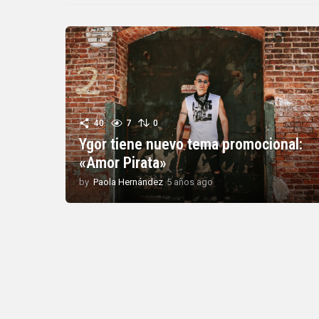
40
7
0
Ygor tiene nuevo tema promocional:
«Amor Pirata»
by
Paola Hernández
5 años ago
5
a
ñ
o
s
a
g
o