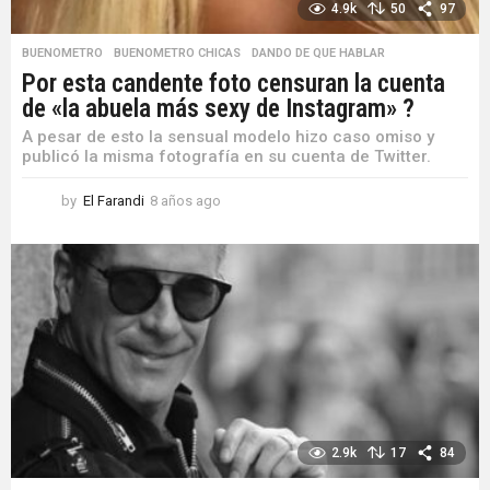
4.9k
50
97
BUENOMETRO
,
BUENOMETRO CHICAS
,
DANDO DE QUE HABLAR
Por esta candente foto censuran la cuenta
de «la abuela más sexy de Instagram» ?
A pesar de esto la sensual modelo hizo caso omiso y
publicó la misma fotografía en su cuenta de Twitter.
by
El Farandi
8 años ago
8
a
ñ
o
s
a
g
o
2.9k
17
84