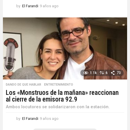
by
El Farandi
9 años ago
9
a
ñ
o
s
a
g
o
1.1k
6
73
DANDO DE QUE HABLAR
,
ENTRETENIMIENTO
Los «Monstruos de la mañana» reaccionan
al cierre de la emisora 92.9
Ambos locutores se solidarizaron con la estación.
by
El Farandi
9 años ago
9
a
ñ