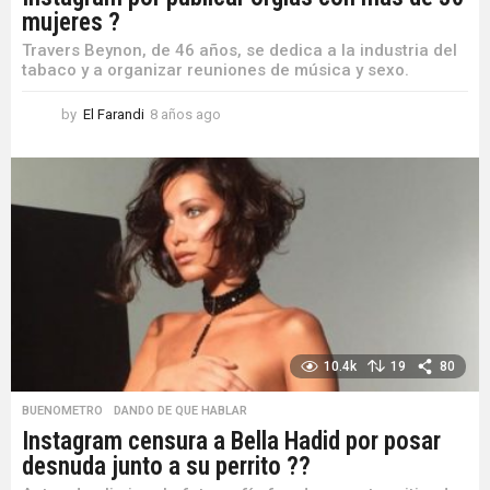
mujeres ?
Travers Beynon, de 46 años, se dedica a la industria del
tabaco y a organizar reuniones de música y sexo.
by
El Farandi
8 años ago
8
a
ñ
o
s
a
g
o
10.4k
19
80
BUENOMETRO
,
DANDO DE QUE HABLAR
Instagram censura a Bella Hadid por posar
desnuda junto a su perrito ??