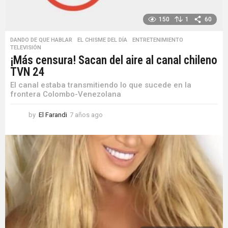
150
1
60
DANDO DE QUE HABLAR
,
EL CHISME DEL DÍA
,
ENTRETENIMIENTO
,
TELEVISIÓN
¡Más censura! Sacan del aire al canal chileno
TVN 24
El canal estaba transmitiendo lo que sucede en la
frontera Colombo-Venezolana
by
El Farandi
7 años ago
7
a
ñ
o
s
a
g
o