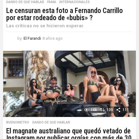
DANDO DE QUE HABLAR
,
FAMA
,
INTERNACIONALES
Le censuran esta foto a Fernando Carrillo
por estar rodeado de «bubis» ?
Las criticas no se hicieron esperar.
by
El Farandi
8 años ago
8
a
ñ
o
s
a
g
o
14k
139
111
BUENOMETRO
,
DANDO DE QUE HABLAR
El magnate australiano que quedó vetado de
Instagram por publicar orgías con más de 30