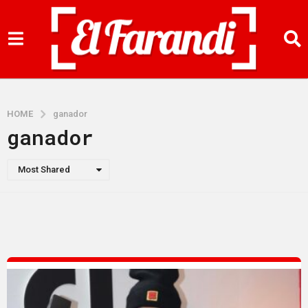
HOME
ganador
ganador
Most Shared