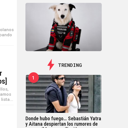
zolanos
ipando
TRENDING
r
1
os]
llos,
blamos
ista...
Donde hubo fuego… Sebastián Yatra
y Aitana despiertan los rumores de