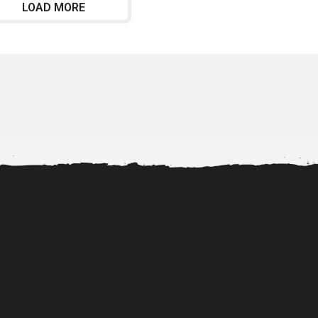
LOAD MORE
s
a
g
o