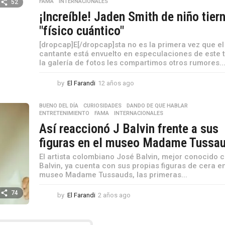
FAMA
,
INTERNACIONALES
52
a
¡Increíble! Jaden Smith de niño tier
g
o
"físico cuántico"
[dropcap]E[/dropcap]sta no es la primera vez que el
cantante está envuelto en especulaciones de este t
la galería de fotos les compartimos otros rumores..
by
El Farandi
12 años ago
1
2
a
BUENO DEL DÍA
,
CURIOSIDADES
,
DANDO DE QUE HABLAR
,
ñ
ENTRETENIMIENTO
,
FAMA
,
INTERNACIONALES
o
Así reaccionó J Balvin frente a sus
s
figuras en el museo Madame Tussa
a
g
El artista colombiano José Balvin, mejor conocido 
o
Balvin, ya cuenta con sus propias figuras de cera en
museo Madame Tussauds, las primeras...
74
by
El Farandi
2 años ago
2
a
ñ
o