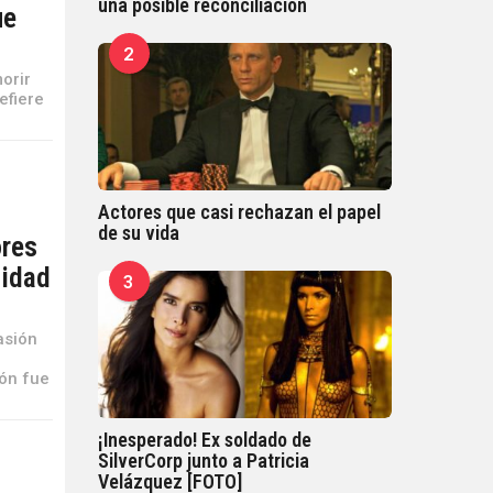
una posible reconciliación
ue
2
orir
efiere
Actores que casi rechazan el papel
de su vida
ores
lidad
3
asión
ón fue
¡Inesperado! Ex soldado de
SilverCorp junto a Patricia
Velázquez [FOTO]