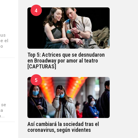
4
sus
e el
no
Top 5: Actrices que se desnudaron
en Broadway por amor al teatro
[CAPTURAS]
5
 se
la
...
Así cambiará la sociedad tras el
coronavirus, según videntes