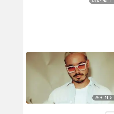
67
-1
9
0