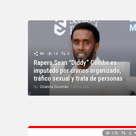
86
14
0
Rapero Sean “Diddy” Combs es
imputado por crimen organizado,
tráfico sexual y trata de personas
by
Orianna Guzmán
2 años ago
2
a
ñ
o
s
a
g
o
175
-2