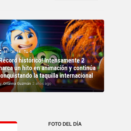
86
14
0
¡Récord histórico! Intensamente 2
marca un hito en animación y continúa
onquistando la taquilla internacional
y
Orianna Guzmán
2 años ago
2
a
ñ
o
s
a
g
o
FOTO DEL DÍA