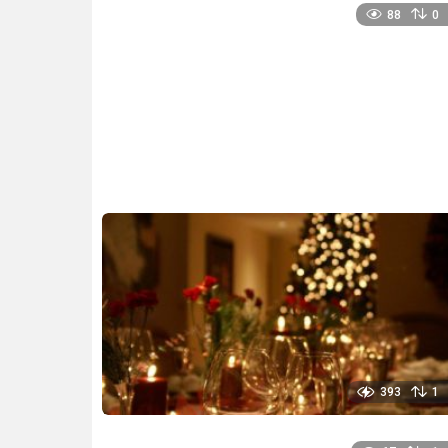
88
0
393
1