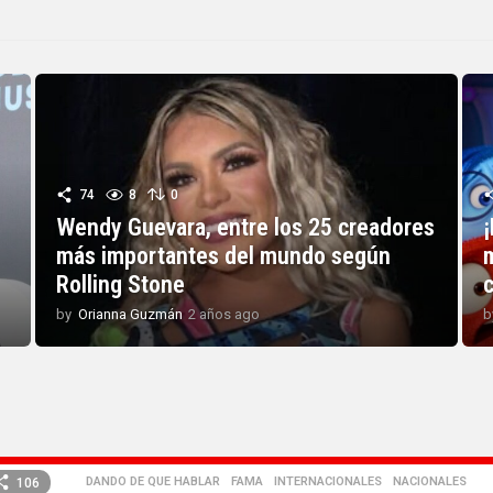
74
8
0
Wendy Guevara, entre los 25 creadores
más importantes del mundo según
Rolling Stone
c
by
Orianna Guzmán
2 años ago
2
b
a
ñ
o
s
a
g
o
DANDO DE QUE HABLAR
,
FAMA
,
INTERNACIONALES
,
NACIONALES
106