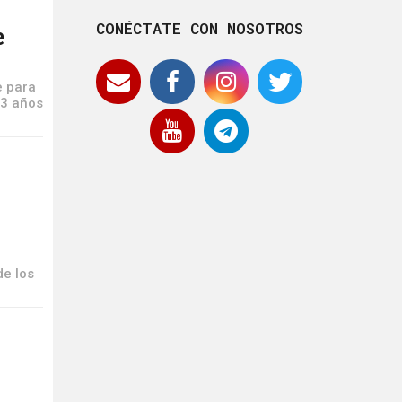
CONÉCTATE CON NOSOTROS
e
e para
53 años
e los